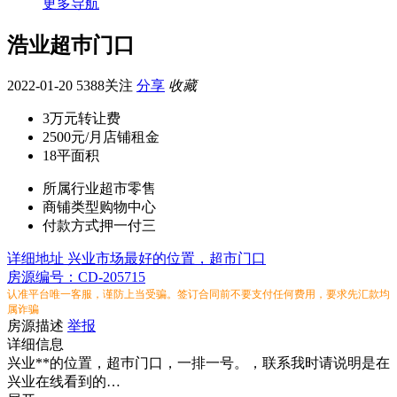
更多导航
浩业超巿门口
2022-01-20
5388关注
分享
收藏
3万元
转让费
2500元/月
店铺租金
18平
面积
所属行业
超市零售
商铺类型
购物中心
付款方式
押一付三
详细地址
兴业市场最好的位置，超市门口
房源编号：CD-205715
认准平台唯一客服，谨防上当受骗。签订合同前不要支付任何费用，要求先汇款均
属诈骗
房源描述
举报
详细信息
兴业**的位置，超巿门口，一排一号。，联系我时请说明是在
兴业在线看到的…