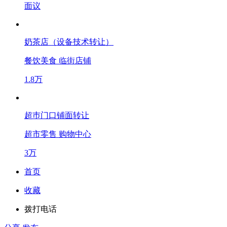
面议
奶茶店（设备技术转让）
餐饮美食
临街店铺
1.8万
超巿门口铺面转让
超市零售
购物中心
3万
首页
收藏
拨打电话