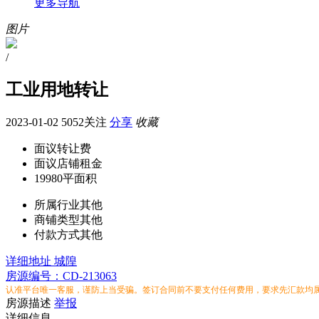
更多导航
图片
/
工业用地转让
2023-01-02
5052关注
分享
收藏
面议
转让费
面议
店铺租金
19980平
面积
所属行业
其他
商铺类型
其他
付款方式
其他
详细地址
城隍
房源编号：CD-213063
认准平台唯一客服，谨防上当受骗。签订合同前不要支付任何费用，要求先汇款均
房源描述
举报
详细信息