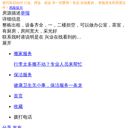
签约前切勿付 订金、押金、租金 等一切费用！务必 实地看房， 查验房东和房屋证
件！
风险提示
房源描述
举报
详细信息
整栋出租，设备齐全，一，二楼担空，可以做办公室，茶室，
有厨房，房间宽大，采光好
联系我时请说明是在 兴业在线看到的…
展开
搬家服务
行李太多搬不动？专业人员来帮忙
保洁服务
健康卫生无小事，保洁服务一条龙
首页
收藏
拨打电话
分享
发布