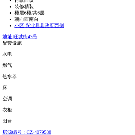
付款
面议
装修
精装
楼层
6楼/共6层
朝向
西南向
小区
兴业县县政府西侧
地址
旺城街43号
配套设施
水电
燃气
热水器
床
空调
衣柜
阳台
房源编号：CZ-4079588