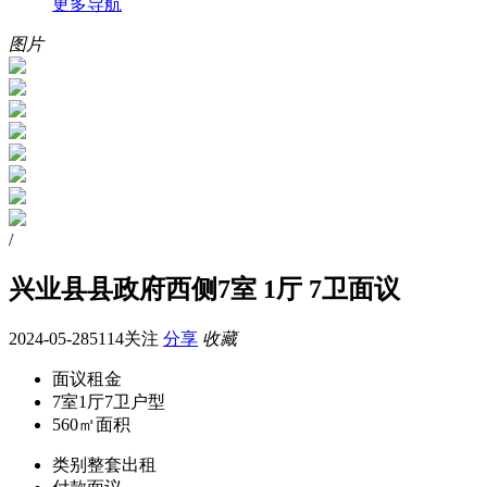
更多导航
图片
/
兴业县县政府西侧7室 1厅 7卫面议
2024-05-28
5114关注
分享
收藏
面议
租金
7室1厅7卫
户型
560㎡
面积
类别
整套出租