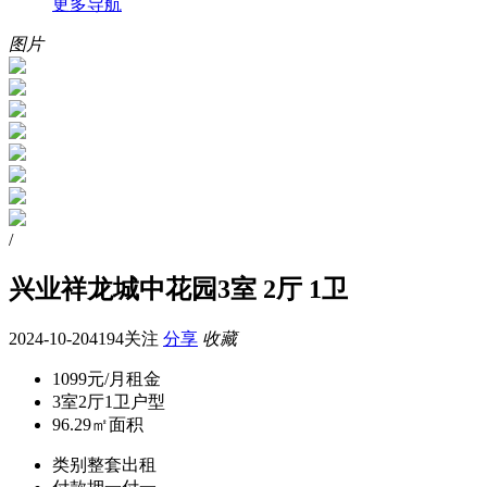
更多导航
图片
/
兴业祥龙城中花园3室 2厅 1卫
2024-10-20
4194关注
分享
收藏
1099元/月
租金
3室2厅1卫
户型
96.29㎡
面积
类别
整套出租