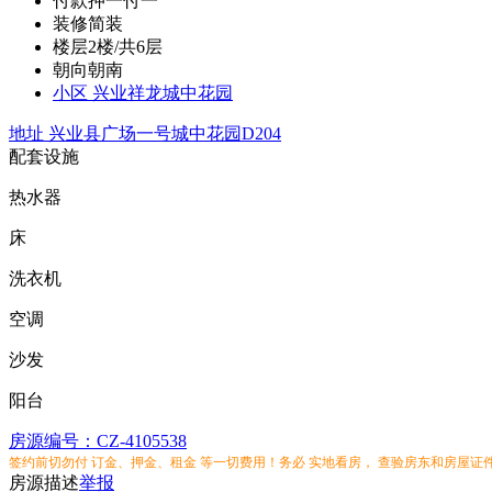
付款
押一付一
装修
简装
楼层
2楼/共6层
朝向
朝南
小区
兴业祥龙城中花园
地址
兴业县广场一号城中花园D204
配套设施
热水器
床
洗衣机
空调
沙发
阳台
房源编号：CZ-4105538
签约前切勿付 订金、押金、租金 等一切费用！务必 实地看房， 查验房东和房屋证
房源描述
举报